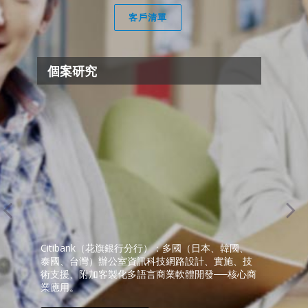
客戶清單
個案研究
室
Citibank（花旗銀行分行）：多國（日本、韓國、
Pr
泰國、台灣）辦公室資訊科技網路設計、實施、技
公
術支援、附加客製化多語言商業軟體開發──核心商
業應用。