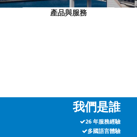
產品與服務
Click to view our
ghts articles
我們是誰
26 年服務經驗
多國語言體驗