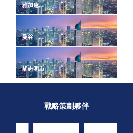
雅加達
曼谷
胡志明市
戰略策劃夥伴