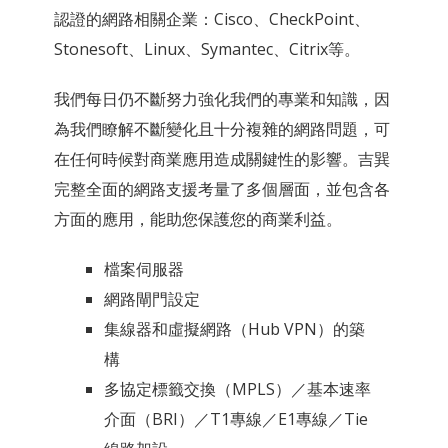
認證的網路相關企業：Cisco、CheckPoint、
Stonesoft、Linux、Symantec、Citrix等。
我們每日仍不斷努力強化我們的專業和知識，因
為我們瞭解不斷變化且十分複雜的網路問題，可
在任何時候對商業應用造成關鍵性的影響。吉巽
完整全面的網路支援考量了多個層面，並包含各
方面的應用，能助您保護您的商業利益。
檔案伺服器
網路閘門設定
集線器和虛擬網路（Hub VPN）的築
構
多協定標籤交換（MPLS）／基本速率
介面（BRI）／T1專線／E1專線／Tie