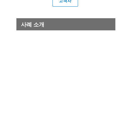
고객사
사례 소개
NYSE 유로넥스트: NYSE
유로넥스트 오피스
테크놀로지와 시스템의
구축,장기 서포트
자세히
시티은행 자회사: 다국적
오피스(일본,한국,타이,
대만)의 네트워크 설계