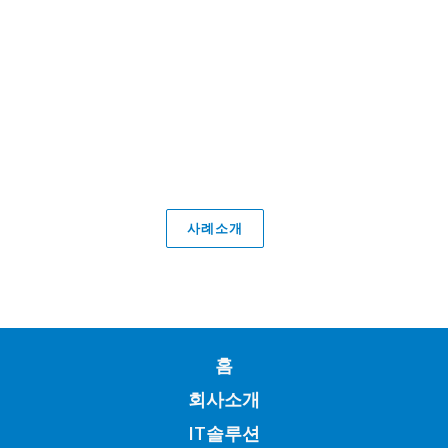
코치 재팬: 기술이전
프로젝트 관리. 턴키 솔루션.
자세히
사례소개
홈
회사소개
IT솔루션