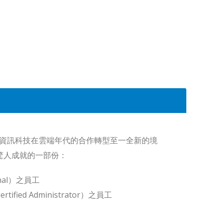
業和資訊科技在雲端年代的合作轉型至一全新的境
驚人成就的一部份：
ional）之員工
tified Administrator）之員工