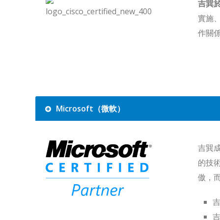
吉巽於
實施
作關
Microsoft（微軟）
吉巽成
的技
傲，
吉
吉