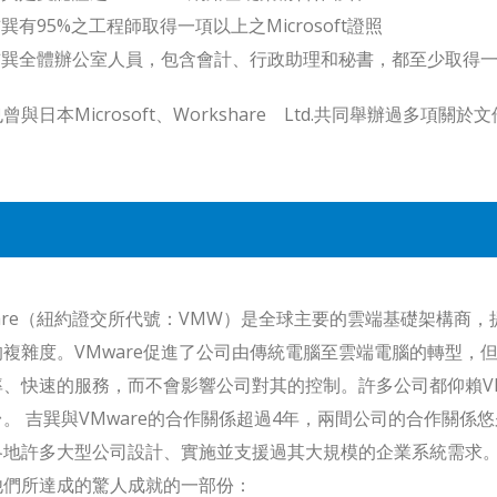
巽有95%之工程師取得一項以上之Microsoft證照
巽全體辦公室人員，包含會計、行政助理和秘書，都至少取得一項之M
曾與日本Microsoft、Workshare Ltd.共同舉辦過多項關
ware（紐約證交所代號：VMW）是全球主要的雲端基礎架構商
的複雜度。VMware促進了公司由傳統電腦至雲端電腦的轉型，
率、快速的服務，而不會影響公司對其的控制。許多公司都仰賴VM
。 吉巽與VMware的合作關係超過4年，兩間公司的合作關係悠
各地許多大型公司設計、實施並支援過其大規模的企業系統需求。
他們所達成的驚人成就的一部份：