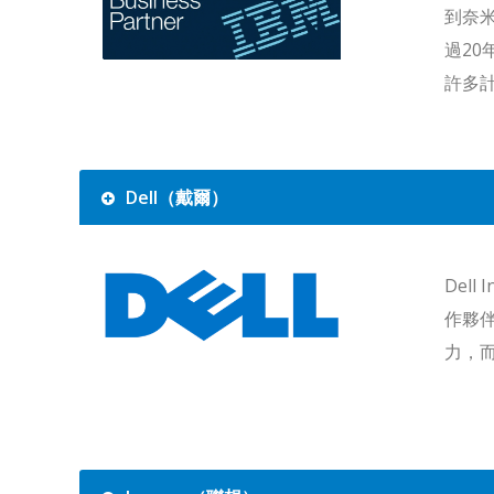
到奈米
過20
許多
Dell（戴爾）
Del
作夥伴
力，而