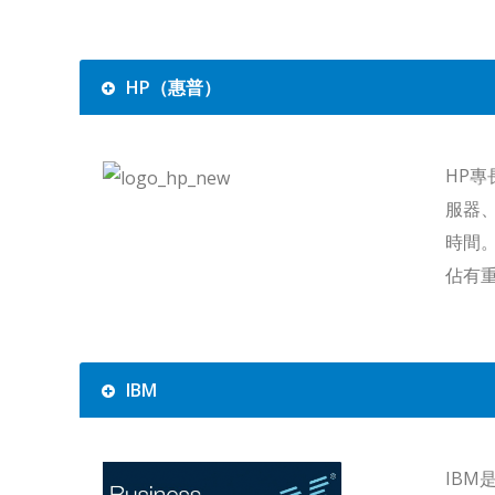
HP（惠普）
HP
服器
時間
佔有
IBM
IB