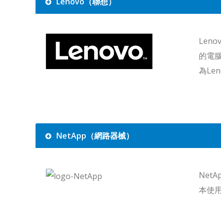
Lenovo（聯想）
Le
的電
為Le
NetApp（網路器械）
Ne
本使