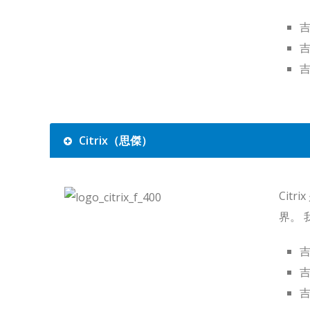
吉
吉
吉
Citrix（思傑）
Cit
界。
吉
吉
吉