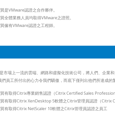
巽是VMware認證之合作夥伴。
巽全體業務人員均取得VMware之證照。
巽僱有VMware認證之工程師。
rix 是市場上一流的雲端、網路和虛擬化技術公司，將人們、企
 我們員工所付出的心力令我們驕傲，而底下僅列出他們所達成的
巽有取得Citrix專業銷售認證（Citrix Certified Sales Profess
巽有取得Citrix XenDesktop 5軟體之Citrix管理員認證（Citrix Cer
巽有取得Citrix NetScaler 10軟體之Citrix管理員認證之員工