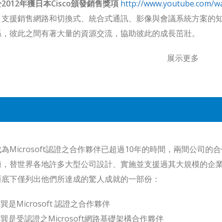
2012年獲日本Cisco頒發銷售獎項
http://www.youtube.com/w
、支援銷售網路和切換式、統合式通訊、影像與會議系統方案的知名
係，彼此之間有著大量的資源交流，協助彼此的成長茁壯。
展示更多
為Microsoft認證之合作夥伴已超過10年的時間，兩間公司的合
術，替世界各地許多大型公司設計、實施並支援過其大規模的企業
而底下僅列出他們所達成的驚人成就的一部份：
巽是Microsoft 認證之合作夥伴
巽是受認證之Microsoft網路基礎架構合作夥伴