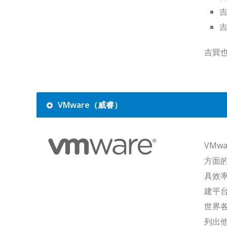
吉
吉
吉巽也
VMware（威睿）
VM
方面
具效
建平台
世界
列出