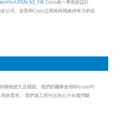
atch?v=LPGN_63_19E
Cisco為一專長於設計、
公司。吉巽和Cisco之間長時間維持有力的合
作關係悠久且穩固。我們的團隊使用Microsoft
系統需求。 我們員工所付出的心力令我們驕