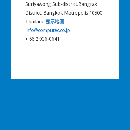
Suriyawong Sub-district,Bangrak
District, Bangkok Metropolis 10500,
Thailand
顯示地圖
info@computec.co.jp
+ 66 2 036-0641