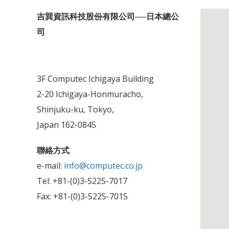
吉巽資訊科技股份有限公司──日本總公
司
3F Computec Ichigaya Building
2-20 Ichigaya-Honmuracho,
Shinjuku-ku, Tokyo,
Japan 162-0845
聯絡方式
e-mail:
info@computec.co.jp
Tel: +81-(0)3-5225-7017
Fax: +81-(0)3-5225-7015