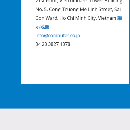
21st Floor, Vietcombank Tower Building,
No. 5, Cong Truong Me Linh Street, Sai
Gon Ward, Ho Chi Minh City, Vietnam
顯
示地圖
info@computec.co.jp
84 28 3827 1878