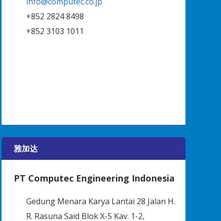
info@computec.co.jp
+852 2824 8498
+852 3103 1011
雅加达
PT Computec Engineering Indonesia
Gedung Menara Karya Lantai 28 Jalan H.
R. Rasuna Said Blok X-5 Kav. 1-2,