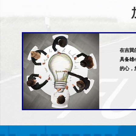
在吉巽
具备雄
的心，